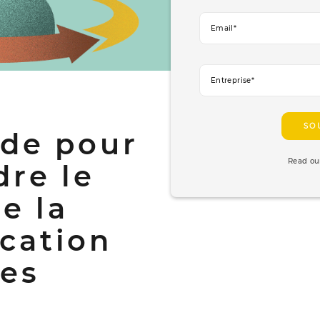
ide pour
Read o
re le
e la
cation
es