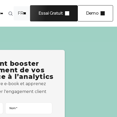
e
FR
Essai Gratuit
Demo
EN
INDUSTRIES
Éditeurs de logiciels
Secteur public
Offre de service
t booster
Services financiers
ment de vos
Énergie
es 4 niveaux
e à l’analytics
View more
ce en
re e-book et apprenez
r l'engagement client